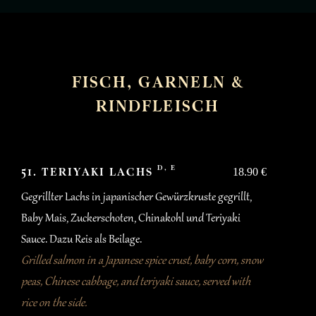
FISCH, GARNELN &
RINDFLEISCH
D, E
51. TERIYAKI LACHS
18.90 €
Gegrillter Lachs in japanischer Gewürzkruste gegrillt,
Baby Mais, Zuckerschoten, Chinakohl und Teriyaki
Sauce. Dazu Reis als Beilage.
Grilled salmon in a Japanese spice crust, baby corn, snow
peas, Chinese cabbage, and teriyaki sauce, served with
rice on the side.