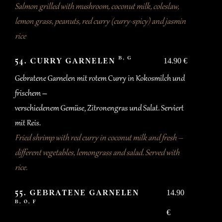
Salmon grilled with mushroom, coconut milk, coleslaw,
lemon grass, peanuts, red curry (curry-spicy) and jasmin
rice
B, G
54. CURRY GARNELEN
14.90 €
Gebratene Garnelen mit rotem Curry in Kokosmilch und
frischem –
verschiedenem Gemüse, Zitronengras und Salat. Serviert
mit Reis.
Fried shrimp with red curry in coconut milk and fresh –
different vegetables, lemongrass and salad. Served with
rice.
55. GEBRATENE GARNELEN
14.90
B, O, F
€