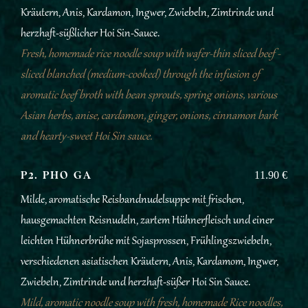
Kräutern, Anis, Kardamon, Ingwer, Zwiebeln, Zimtrinde und
herzhaft-süßlicher Hoi Sin-Sauce.
Fresh, homemade rice noodle soup with wafer-thin sliced beef -
sliced blanched (medium-cooked) through the infusion of
aromatic beef broth with bean sprouts, spring onions, various
Asian herbs, anise, cardamon, ginger, onions, cinnamon bark
and hearty-sweet Hoi Sin sauce.
P2. PHO GA
11.90 €
Milde, aromatische Reisbandnudelsuppe mit frischen,
hausgemachten Reisnudeln, zartem Hühnerfleisch und einer
leichten Hühnerbrühe mit Sojasprossen, Frühlingszwiebeln,
verschiedenen asiatischen Kräutern, Anis, Kardamom, Ingwer,
Zwiebeln, Zimtrinde und herzhaft-süßer Hoi Sin Sauce.
Mild, aromatic noodle soup with fresh, homemade Rice noodles,