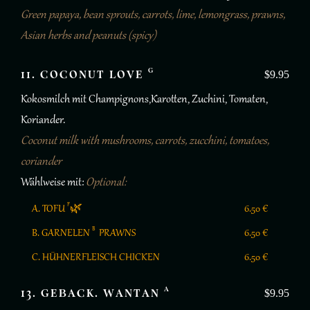
Green papaya, bean sprouts, carrots, lime, lemongrass, prawns,
Asian herbs and peanuts (spicy)
G
11. COCONUT LOVE
$9.95
Kokosmilch mit Champignons,Karotten, Zuchini, Tomaten,
Koriander.
Coconut milk with mushrooms, carrots, zucchini, tomatoes,
coriander
Wählweise mit:
Optional:
F
A. TOFU
🌿
6.50 €
B
B. GARNELEN
PRAWNS
6.50 €
C. HÜHNERFLEISCH CHICKEN
6.50 €
A
13. GEBACK. WANTAN
$9.95