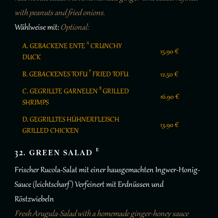
with peanuts and fried onions.
Wählweise mit:
Optional:
A
A. GEBACKENE ENTE
CRUNCHY
15.90 €
DUCK
F
B. GEBACKENES TOFU
FRIED TOFU
12.50 €
B
C. GEGRILLTE GARNELEN
GRILLED
16.90 €
SHRIMPS
D. GEGRILLTES HÜHNERFLEISCH
13.90 €
GRILLED CHICKEN
E
32. GREEN SALAD
Frischer Rucola-Salat mit einer hausgemachten Ingwer-Honig-
Sauce (leichtscharf ) Verfeinert mit Erdnüssen und
Röstzwiebeln
Fresh Arugula-Salad with a homemade ginger-honey sauce