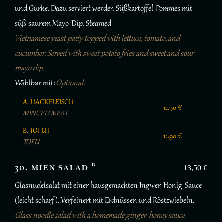
und Gurke. Dazu serviert werden Süßkartoffel-Pommes mit
süß-saurem Mayo-Dip. Steamed
Vietnamese yeast patty topped with lettuce, tomato, and
cucumber. Served with sweet potato fries and sweet and sour
mayo dip.
Wählbar mit:
Optional:
A. HACKFLEISCH
12.90 €
MINCED MEAT
B. TOFU F
12.90 €
TOFU
B
30. MIEN SALAD
13,50 €
Glasnudelsalat mit einer hausgemachten Ingwer-Honig-Sauce
(leicht scharf ). Verfeinert mit Erdnüssen und Röstzwiebeln.
Glass noodle salad with a homemade ginger-honey sauce