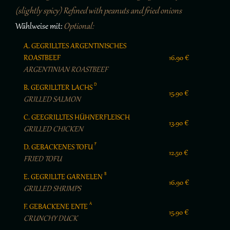
(slightly spicy) Refined with peanuts and fried onions
Wählweise mit:
Optional:
A. GEGRILLTES ARGENTINISCHES
ROASTBEEF
16.90 €
ARGENTINIAN ROASTBEEF
D
B. GEGRILLTER LACHS
15.90 €
GRILLED SALMON
C. GEEGRILLTES HÜHNERFLEISCH
13.90 €
GRILLED CHICKEN
F
D. GEBACKENES TOFU
12.50 €
FRIED TOFU
B
E. GEGRILLTE GARNELEN
16.90 €
GRILLED SHRIMPS
A
F. GEBACKENE ENTE
15.90 €
CRUNCHY DUCK