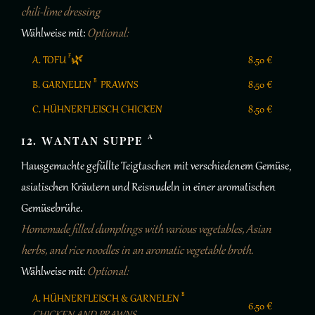
chili-lime dressing
Wählweise mit:
Optional:
F
A. TOFU
🌿
8.50 €
B
B. GARNELEN
PRAWNS
8.50 €
C. HÜHNERFLEISCH CHICKEN
8.50 €
A
12. WANTAN SUPPE
Hausgemachte gefüllte Teigtaschen mit verschiedenem Gemüse,
asiatischen Kräutern und Reisnudeln in einer aromatischen
Gemüsebrühe.
Homemade filled dumplings with various vegetables, Asian
herbs, and rice noodles in an aromatic vegetable broth.
Wählweise mit:
Optional:
B
A. HÜHNERFLEISCH & GARNELEN
6.50 €