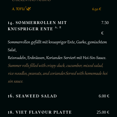
CHICKEN AND PRAWNS
F
A. TOFU
🌿
6.50 €
14. SOMMERROLLEN MIT
7.50
A, E
KNUSPRIGER ENTE
€
Sommerrollen gefüllt mit knuspriger Ente, Gurke, gemischtem
Salat,
Reisnudeln, Erdnüssen, Koriander. Serviert mit Hoi-Sin-Sauce.
Summer rolls filled with crispy duck, cucumber, mixed salad,
rice noodles, peanuts, and coriander.Served with homemade hoi
sin sauce.
16. SEAWEED SALAD
6.00 €
18. VIET FLAVOUR PLATTE
25.00 €