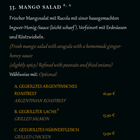
E, A
33. MANGO SALAD
Frischer Mangosalat mit Rucola mit einer hausgemachten
Ingwer-Honig-Sauce (leicht scharf ). Verfeinert mit Erdnüssen
und Röstzwiebeln.
(Fresh mango salad with arugula with a homemade ginger-
honey sauce
(slightly spicy) Refined with peanuts and fried onions)
Wählweise mit:
Optional:
A. GEGRILLTES ARGENTINISCHES
ROASTBEEF
16.90 €
ARGENTINIAN ROASTBEEF
D
B. GEGRILLTER LACHS
15.90 €
GRILLED SALMON
C. GEEGRILLTES HÜHNERFLEISCH
13.90 €
GRILLED CHICKEN