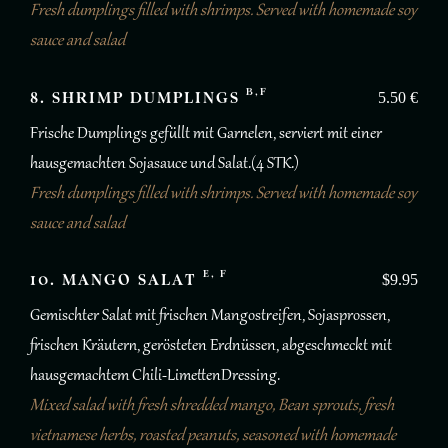
Fresh dumplings filled with shrimps. Served with homemade soy
sauce and salad
B,F
8. SHRIMP DUMPLINGS
5.50 €
Frische Dumplings gefüllt mit Garnelen, serviert mit einer
hausgemachten Sojasauce und Salat.(4 STK.)
Fresh dumplings filled with shrimps. Served with homemade soy
sauce and salad
E, F
10. MANGO SALAT
$9.95
Gemischter Salat mit frischen Mangostreifen, Sojasprossen,
frischen Kräutern, gerösteten Erdnüssen, abgeschmeckt mit
hausgemachtem Chili-LimettenDressing.
Mixed salad with fresh shredded mango, Bean sprouts, fresh
vietnamese herbs, roasted peanuts, seasoned with homemade