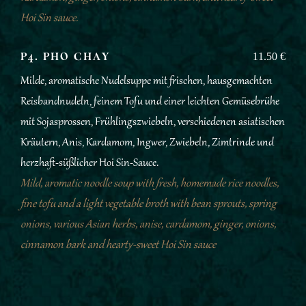
Hoi Sin sauce.
P4. PHO CHAY
11.50 €
Milde, aromatische Nudelsuppe mit frischen, hausgemachten
Reisbandnudeln, feinem Tofu und einer leichten Gemüsebrühe
mit Sojasprossen, Frühlingszwiebeln, verschiedenen asiatischen
Kräutern, Anis, Kardamom, Ingwer, Zwiebeln, Zimtrinde und
herzhaft-süßlicher Hoi Sin-Sauce.
Mild, aromatic noodle soup with fresh, homemade rice noodles,
fine tofu and a light vegetable broth with bean sprouts, spring
onions, various Asian herbs, anise, cardamom, ginger, onions,
cinnamon bark and hearty-sweet Hoi Sin sauce