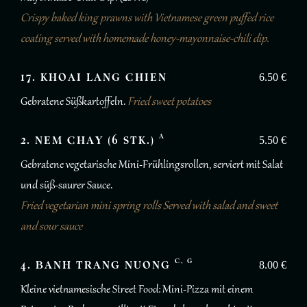
Crispy baked king prawns with Vietnamese green puffed rice
coating served with homemade honey-mayonnaise-chili dip.
17. KHOAI LANG CHIEN
6.50 €
Gebratene Süßkartoffeln.
Fried sweet potatoes
A
2. NEM CHAY (6 STK.)
5.50 €
Gebratene vegetarische Mini-Frühlingsrollen, serviert mit Salat
und süß-saurer Sauce.
Fried vegetarian mini spring rolls Served with salad and sweet
and sour sauce
C, G
4. BANH TRANG NUONG
8.00 €
Kleine vietnamesische Street Food: Mini-Pizza mit einem