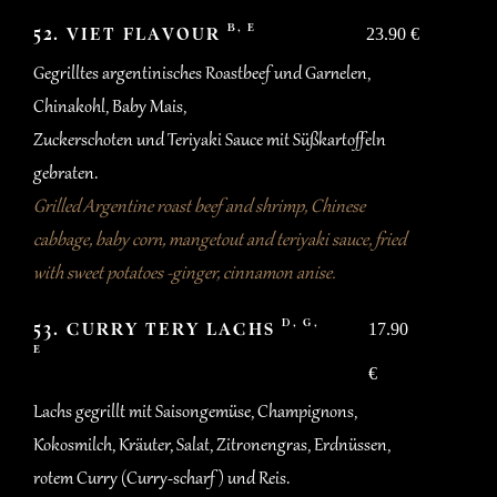
B, E
52. VIET FLAVOUR
23.90 €
Gegrilltes argentinisches Roastbeef und Garnelen,
Chinakohl, Baby Mais,
Zuckerschoten und Teriyaki Sauce mit Süßkartoffeln
gebraten.
Grilled Argentine roast beef and shrimp, Chinese
cabbage, baby corn, mangetout and teriyaki sauce, fried
with sweet potatoes -ginger, cinnamon anise.
D, G,
53. CURRY TERY LACHS
17.90
E
€
Lachs gegrillt mit Saisongemüse, Champignons,
Kokosmilch, Kräuter, Salat, Zitronengras, Erdnüssen,
rotem Curry (Curry-scharf ) und Reis.