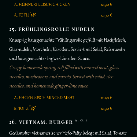
A. HÜHNERFLEISCH CHICKEN
12.90 €
F
A. TOFU
🌿
12.90 €
25. FRÜHLINGSROLLE NUDELN
Knusprig hausgemachte Frühlingsrolle gefüllt mit Hackfleisch,
Glasnudeln, Morcheln, Karotten. Serviert mit Salat, Reisnudeln
und hausgemachter IngwerLimetten-Sauce.
Crispy homemade spring roll filled with minced meat, glass
noodles, mushrooms, and carrots. Served with salad, rice
noodles, and homemade ginger-lime sauce
A. HACKFLEISCH MINCED MEAT
12.90 €
F
B. TOFU
🌿
12.90 €
A, G, 1
26. VIETNAM. BURGER
Gedämpfter vietnamesischer Hefe-Patty belegt mit Salat, Tomate