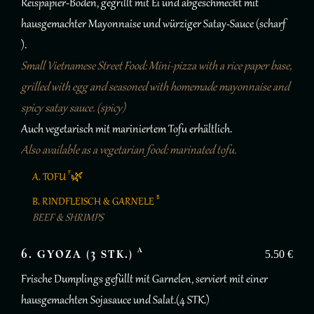
Reispapier-Boden, gegrillt mit Ei und abgeschmeckt mit
hausgemachter Mayonnaise und würziger Satay-Sauce (scharf
).
Small Vietnamese Street Food: Mini-pizza with a rice paper base,
grilled with egg and seasoned with homemade mayonnaise and
spicy satay sauce. (spicy)
Auch vegetarisch mit mariniertem Tofu erhältlich.
Also available as a vegetarian food: marinated tofu.
F
A. TOFU
🌿
B
B. RINDFLEISCH & GARNELE
BEEF & SHRIMPS
A
6. GYOZA (3 STK.)
5.50 €
Frische Dumplings gefüllt mit Garnelen, serviert mit einer
hausgemachten Sojasauce und Salat.(4 STK.)