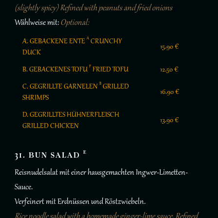
(slightly spicy) Refined with peanuts and fried onions
Wählweise mit:
Optional:
A
A. GEBACKENE ENTE
CRUNCHY
15.90 €
DUCK
F
B. GEBACKENES TOFU
FRIED TOFU
12.50 €
B
C. GEGRILLTE GARNELEN
GRILLED
16.90 €
SHRIMPS
D. GEGRILLTES HÜHNERFLEISCH
13.90 €
GRILLED CHICKEN
E
31. BUN SALAD
Reisnudelsalat mit einer hausgemachten Ingwer-Limetten-
Sauce.
Verfeinert mit Erdnüssen und Röstzwiebeln.
Rice noodle salad with a homemade ginger-lime sauce. Refined