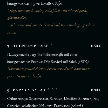
hausgemachter IngwerLimetten-Soße.
Crispy homemade spring rolls filled with minced pork,
glassnoodles,
mashrooms and carrots. Served with homemade ginger-lime
sauce.
E
7. HÜHNERSPIESSE
6.50 €
Hausgemachte gegrillte Hühnerspieße mit einer
hausgemachten Erdnuss Dip. Serviert mit Salat. (2 STK.)
Homemade grilled chicken breast served with homemade
peanut-sauce and salat
E, F, B
9. PAPAYA SALAT
8.90 €
Grüne Papaya, Sojasprossen, Karotten, Limetten, Zitronengras,
Garnelen, asiatischen Kräutern, Erdnüssen (scharf )