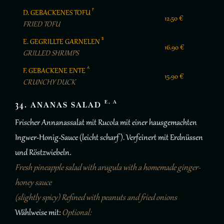
F
D. GEBACKENES TOFU
12.50 €
FRIED TOFU
B
E. GEGRILLTE GARNELEN
16.90 €
GRILLED SHRIMPS
A
F. GEBACKENE ENTE
15.90 €
CRUNCHY DUCK
E, A
34. ANANAS SALAD
Frischer Annanassalat mit Rucola mit einer hausgemachten
Ingwer-Honig-Sauce (leicht scharf ). Verfeinert mit Erdnüssen
und Röstzwiebeln.
Fresh pineapple salad with arugula with a homemade ginger-
honey sauce
(slightly spicy) Refined with peanuts and fried onions
Wählweise mit:
Optional: