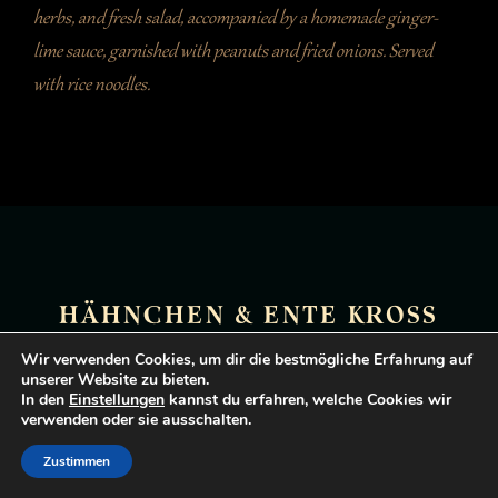
herbs, and fresh salad, accompanied by a homemade ginger-
lime sauce, garnished with peanuts and fried onions. Served
with rice noodles.
HÄHNCHEN & ENTE KROSS
Wir verwenden Cookies, um dir die bestmögliche Erfahrung auf
unserer Website zu bieten.
70. HÜHNERBRUST
12.90 €
In den
Einstellungen
kannst du erfahren, welche Cookies wir
verwenden oder sie ausschalten.
Zartes Hühnerbrustfilet mit frischem Saisongemüse, Salat,
Zustimmen
Rucola, Kräutern, Erdnüssen, Zitronengras in rotem Curry, und