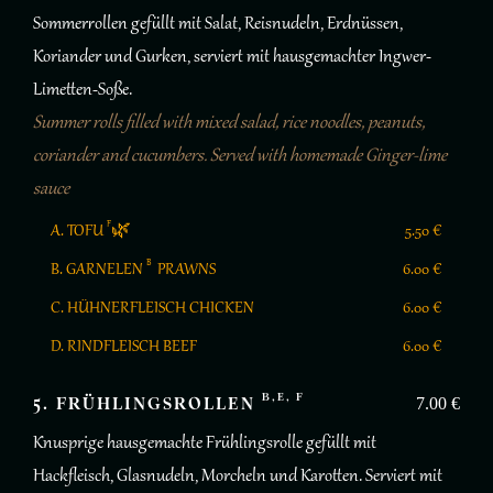
Sommerrollen gefüllt mit Salat, Reisnudeln, Erdnüssen,
Koriander und Gurken, serviert mit hausgemachter Ingwer-
Limetten-Soße.
Summer rolls filled with mixed salad, rice noodles, peanuts,
coriander and cucumbers. Served with homemade Ginger-lime
sauce
F
A. TOFU
🌿
5.50 €
B
B. GARNELEN
PRAWNS
6.00 €
C. HÜHNERFLEISCH CHICKEN
6.00 €
D. RINDFLEISCH BEEF
6.00 €
B,E, F
5. FRÜHLINGSROLLEN
7.00 €
Knusprige hausgemachte Frühlingsrolle gefüllt mit
Hackfleisch, Glasnudeln, Morcheln und Karotten. Serviert mit