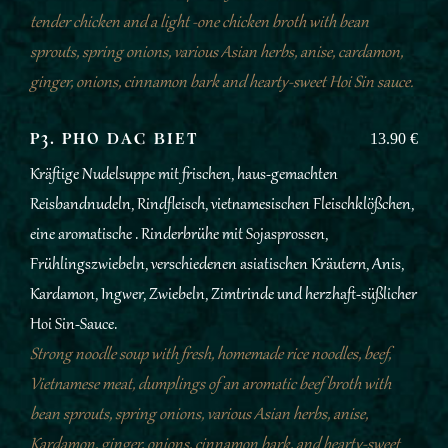
tender chicken and a light -one chicken broth with bean
sprouts, spring onions, various Asian herbs, anise, cardamon,
ginger, onions, cinnamon bark and hearty-sweet Hoi Sin sauce.
P3. PHO DAC BIET
13.90 €
Kräftige Nudelsuppe mit frischen, haus-gemachten
Reisbandnudeln, Rindfleisch, vietnamesischen Fleischklößchen,
eine aromatische . Rinderbrühe mit Sojasprossen,
Frühlingszwiebeln, verschiedenen asiatischen Kräutern, Anis,
Kardamon, Ingwer, Zwiebeln, Zimtrinde und herzhaft-süßlicher
Hoi Sin-Sauce.
Strong noodle soup with fresh, homemade rice noodles, beef,
Vietnamese meat, dumplings of an aromatic beef broth with
bean sprouts, spring onions, various Asian herbs, anise,
Kardamon, ginger, onions, cinnamon bark, and hearty-sweet