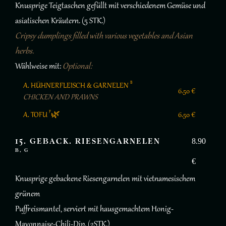
Knusprige Teigtaschen gefüllt mit verschiedenem Gemüse und
asiatischen Kräutern. (5 STK.)
Cripsy dumplings filled with various vegetables and Asian
herbs.
Wählweise mit:
Optional:
B
A. HÜHNERFLEISCH & GARNELEN
6.50 €
CHICKEN AND PRAWNS
F
A. TOFU
🌿
6.50 €
15. GEBACK. RIESENGARNELEN
8.90
B, G
€
Knusprige gebackene Riesengarnelen mit vietnamesischem
grünem
Puffreismantel, serviert mit hausgemachtem Honig-
Mayonnaise-Chili-Dip. (2STK.)